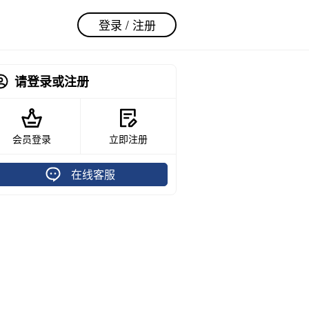
登录 / 注册
请登录或注册
会员登录
立即注册
在线客服