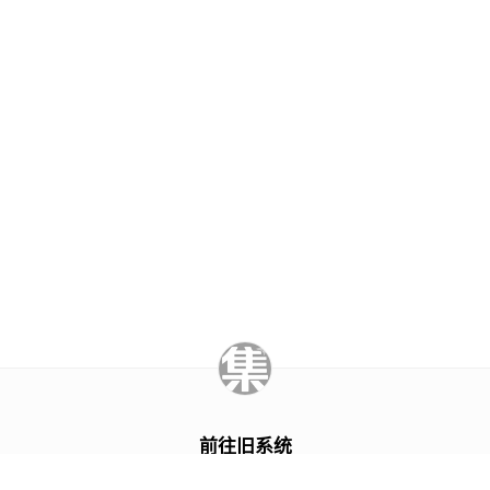
前往旧系统